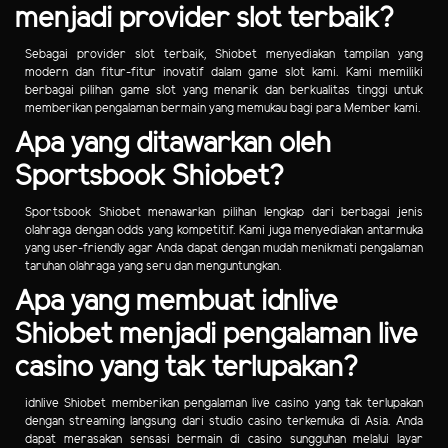
menjadi provider slot terbaik?
Sebagai provider slot terbaik, Shiobet menyediakan tampilan yang
modern dan fitur-fitur inovatif dalam game slot kami. Kami memiliki
berbagai pilihan game slot yang menarik dan berkualitas tinggi untuk
memberikan pengalaman bermain yang memukau bagi para Member kami.
Apa yang ditawarkan oleh
Sportsbook Shiobet?
Sportsbook Shiobet menawarkan pilihan lengkap dari berbagai jenis
olahraga dengan odds yang kompetitif. Kami juga menyediakan antarmuka
yang user-friendly agar Anda dapat dengan mudah menikmati pengalaman
taruhan olahraga yang seru dan menguntungkan.
Apa yang membuat idnlive
Shiobet menjadi pengalaman live
casino yang tak terlupakan?
idnlive Shiobet memberikan pengalaman live casino yang tak terlupakan
dengan streaming langsung dari studio casino terkemuka di Asia. Anda
dapat merasakan sensasi bermain di casino sungguhan melalui layar