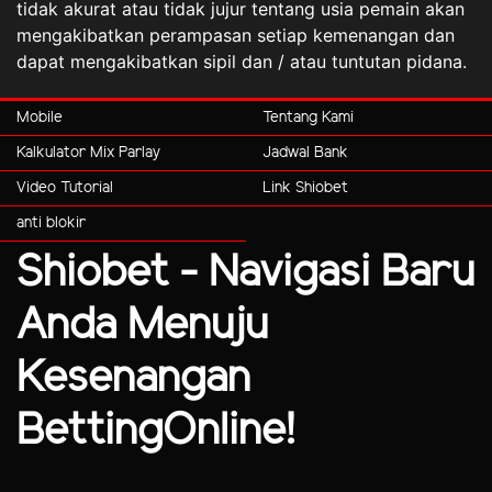
tidak akurat atau tidak jujur tentang usia pemain akan
mengakibatkan perampasan setiap kemenangan dan
dapat mengakibatkan sipil dan / atau tuntutan pidana.
Mobile
Tentang Kami
Kalkulator Mix Parlay
Jadwal Bank
Video Tutorial
Link Shiobet
anti blokir
Shiobet - Navigasi Baru
Anda Menuju
Kesenangan
BettingOnline!