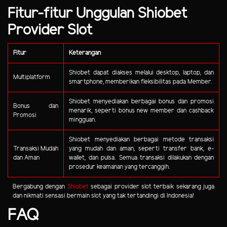
Fitur-fitur Unggulan Shiobet
Provider Slot
Fitur
Keterangan
Shiobet dapat diakses melalui desktop, laptop, dan
Multiplatform
smartphone, memberikan fleksibilitas pada Member.
Shiobet menyediakan berbagai bonus dan promosi
Bonus dan
menarik, seperti bonus new member dan cashback
Promosi
mingguan.
Shiobet menyediakan berbagai metode transaksi
Transaksi Mudah
yang mudah dan aman, seperti transfer bank, e-
dan Aman
wallet, dan pulsa. Semua transaksi dilakukan dengan
prosedur keamanan yang tercanggih.
Bergabung dengan
Shiobet
sebagai provider slot terbaik sekarang juga
dan nikmati sensasi bermain slot yang tak tertandingi di Indonesia!
FAQ