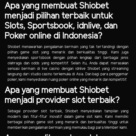
Apa yang membuat Shiobet
menjadi pilihan terbaik untuk
Slots, Sportsbook, idnlive, dan
Poker online di Indonesia?
Shiobet menawarkan pengalaman bermain yang tak tertandingi dengan
pilihan game slot yang menarik dan berkualitas tinggi. Kami juga
menyediakan sportsbook dengan pilihan lengkap dari berbagai jenis
olahraga dan odds yang kompetitif. Selain itu, Anda dapat merasakan
sensasi bermain di live casino dengan idnlive Shiobet yang streaming
langsung dari studio casino terkemuka di Asia. Dan bagi para penggemar
poker, kami menyediakan ruang poker online yang menarik dan kompetitif.
Apa yang membuat Shiobet
menjadi provider slot terbaik?
Sebagai provider slot terbaik, Shiobet menyediakan tampilan yang
modern dan fitur-fitur inovatif dalam game slot kami. Kami memiliki
berbagai pilihan game slot yang menarik dan berkualitas tinggi untuk
memberikan pengalaman bermain yang memukau bagi para Member kami.