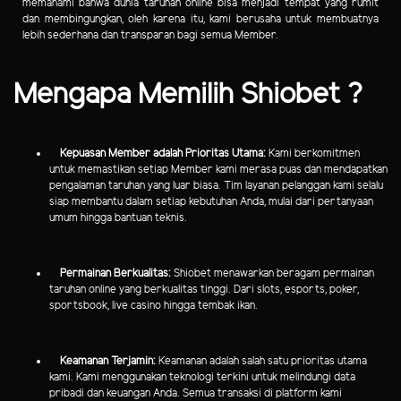
memahami bahwa dunia taruhan online bisa menjadi tempat yang rumit
dan membingungkan, oleh karena itu, kami berusaha untuk membuatnya
lebih sederhana dan transparan bagi semua Member.
Mengapa Memilih Shiobet ?
Kepuasan Member adalah Prioritas Utama:
Kami berkomitmen
untuk memastikan setiap Member kami merasa puas dan mendapatkan
pengalaman taruhan yang luar biasa. Tim layanan pelanggan kami selalu
siap membantu dalam setiap kebutuhan Anda, mulai dari pertanyaan
umum hingga bantuan teknis.
Permainan Berkualitas:
Shiobet menawarkan beragam permainan
taruhan online yang berkualitas tinggi. Dari slots, esports, poker,
sportsbook, live casino hingga tembak ikan.
Keamanan Terjamin:
Keamanan adalah salah satu prioritas utama
kami. Kami menggunakan teknologi terkini untuk melindungi data
pribadi dan keuangan Anda. Semua transaksi di platform kami