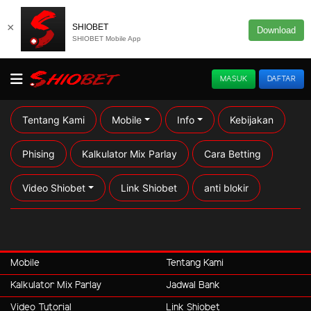
×
SHIOBET
Download
SHIOBET Mobile App
MASUK
DAFTAR
Tentang Kami
Mobile
Info
Kebijakan
Phising
Kalkulator Mix Parlay
Cara Betting
Video Shiobet
Link Shiobet
anti blokir
Mobile
Tentang Kami
Kalkulator Mix Parlay
Jadwal Bank
Video Tutorial
Link Shiobet