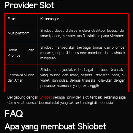
Provider Slot
Fitur
Keterangan
Shiobet dapat diakses melalui desktop, laptop, dan
Multiplatform
smartphone, memberikan fleksibilitas pada Member.
Shiobet menyediakan berbagai bonus dan promosi
Bonus dan
menarik, seperti bonus new member dan cashback
Promosi
mingguan.
Shiobet menyediakan berbagai metode transaksi
Transaksi Mudah
yang mudah dan aman, seperti transfer bank, e-
dan Aman
wallet, dan pulsa. Semua transaksi dilakukan dengan
prosedur keamanan yang tercanggih.
Bergabung dengan
Shiobet
sebagai provider slot terbaik sekarang juga
dan nikmati sensasi bermain slot yang tak tertandingi di Indonesia!
FAQ
Apa yang membuat Shiobet