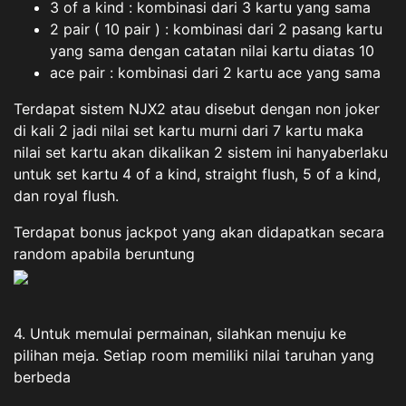
3 of a kind : kombinasi dari 3 kartu yang sama
2 pair ( 10 pair ) : kombinasi dari 2 pasang kartu
yang sama dengan catatan nilai kartu diatas 10
ace pair : kombinasi dari 2 kartu ace yang sama
Terdapat sistem NJX2 atau disebut dengan non joker
di kali 2 jadi nilai set kartu murni dari 7 kartu maka
nilai set kartu akan dikalikan 2 sistem ini hanyaberlaku
untuk set kartu 4 of a kind, straight flush, 5 of a kind,
dan royal flush.
Terdapat bonus jackpot yang akan didapatkan secara
random apabila beruntung
4. Untuk memulai permainan, silahkan menuju ke
pilihan meja. Setiap room memiliki nilai taruhan yang
berbeda