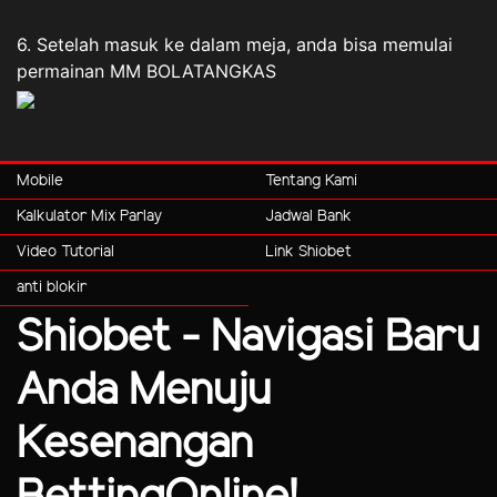
6. Setelah masuk ke dalam meja, anda bisa memulai
permainan MM BOLATANGKAS
Mobile
Tentang Kami
Kalkulator Mix Parlay
Jadwal Bank
Video Tutorial
Link Shiobet
anti blokir
Shiobet - Navigasi Baru
Anda Menuju
Kesenangan