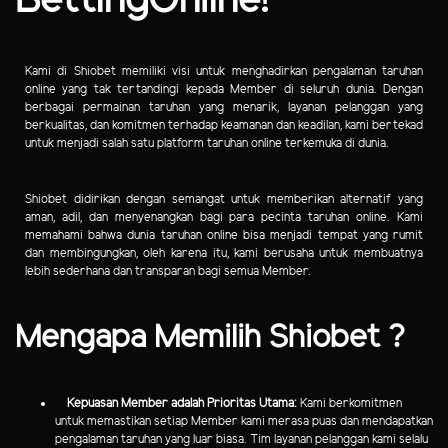
BettingOnline!
Kami di Shiobet memiliki visi untuk menghadirkan pengalaman taruhan
online yang tak tertandingi kepada Member di seluruh dunia. Dengan
berbagai permainan taruhan yang menarik, layanan pelanggan yang
berkualitas, dan komitmen terhadap keamanan dan keadilan, kami bertekad
untuk menjadi salah satu platform taruhan online terkemuka di dunia.
Shiobet didirikan dengan semangat untuk memberikan alternatif yang
aman, adil, dan menyenangkan bagi para pecinta taruhan online. Kami
memahami bahwa dunia taruhan online bisa menjadi tempat yang rumit
dan membingungkan, oleh karena itu, kami berusaha untuk membuatnya
lebih sederhana dan transparan bagi semua Member.
Mengapa Memilih Shiobet ?
Kepuasan Member adalah Prioritas Utama:
Kami berkomitmen
untuk memastikan setiap Member kami merasa puas dan mendapatkan
pengalaman taruhan yang luar biasa. Tim layanan pelanggan kami selalu