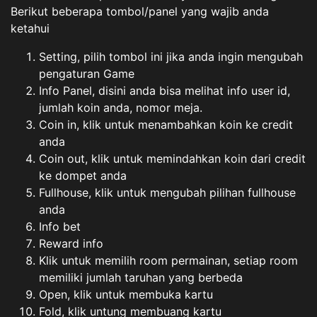
Berikut beberapa tombol/panel yang wajib anda
ketahui
Setting, pilih tombol ini jika anda ingin mengubah
pengaturan Game
Info Panel, disini anda bisa melihat info user id,
jumlah koin anda, nomor meja.
Coin in, klik untuk menambahkan koin ke credit
anda
Coin out, klik untuk memindahkan koin dari credit
ke dompet anda
Fullhouse, klik untuk mengubah pilihan fullhouse
anda
Info bet
Reward info
Klik untuk memilih room permainan, setiap room
memiliki jumlah taruhan yang berbeda
Open, klik untuk membuka kartu
Fold, klik untung membuang kartu