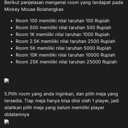
Berikut penjelasan mengenai room yang terdapat pada
Mickey Mouse Bolatangkas
Room 100 memiliki nilai taruhan 100 Rupiah
Room 500 memiliki nilai taruhan 500 Rupiah
Room 1K memiliki nilai taruhan 1000 Rupiah
Room 2.5K memiliki nilai taruhan 2500 Rupiah
Room 5K memiliki nilai taruhan 5000 Rupiah
Room 10K memiliki nilai taruhan 10000 Rupiah
Room 25K memiliki nilai taruhan 25000 Rupiah
5.Pilih room yang anda inginkan, dan pilih meja yang
tersedia. Tiap meja hanya bisa diisi oleh 1 player, jadi
silahkan pilih meja yang belum memiliki player
didalamnya