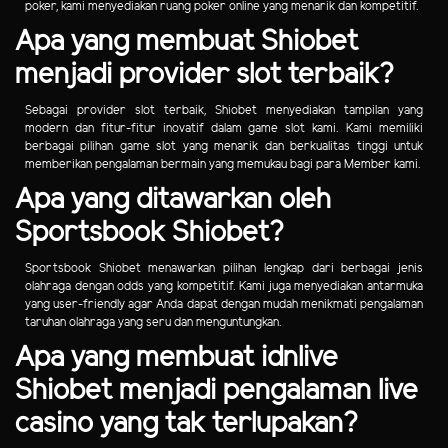
poker, kami menyediakan ruang poker online yang menarik dan kompetitif.
Apa yang membuat Shiobet
menjadi provider slot terbaik?
Sebagai provider slot terbaik, Shiobet menyediakan tampilan yang
modern dan fitur-fitur inovatif dalam game slot kami. Kami memiliki
berbagai pilihan game slot yang menarik dan berkualitas tinggi untuk
memberikan pengalaman bermain yang memukau bagi para Member kami.
Apa yang ditawarkan oleh
Sportsbook Shiobet?
Sportsbook Shiobet menawarkan pilihan lengkap dari berbagai jenis
olahraga dengan odds yang kompetitif. Kami juga menyediakan antarmuka
yang user-friendly agar Anda dapat dengan mudah menikmati pengalaman
taruhan olahraga yang seru dan menguntungkan.
Apa yang membuat idnlive
Shiobet menjadi pengalaman live
casino yang tak terlupakan?