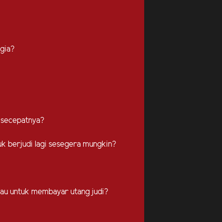
gia?
 secepatnya?
uk berjudi lagi sesegera mungkin?
tau untuk membayar utang judi?